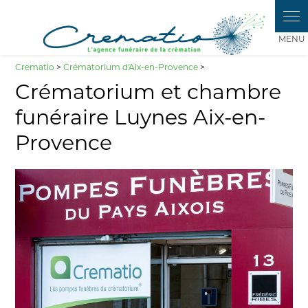
Panneau de gestion des cookies
Crematio
>
Crématorium d'Aix-en-Provence
>
Crématorium et chambre
funéraire Luynes Aix-en-
Provence